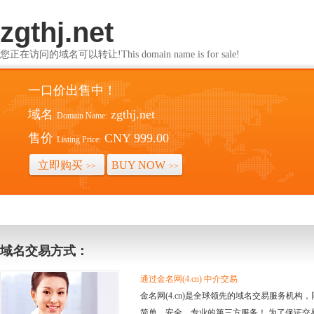
zgthj.net
您正在访问的域名可以转让!This domain name is for sale!
一口价出售中！
域名
zgthj.net
Domain Name:
售价
CNY 999.00
Listing Price:
立即购买
BUY NOW
>>
>>
域名交易方式：
通过金名网(4.cn) 中介交易
金名网(4.cn)是全球领先的域名交易服务机
简单、安全、专业的第三方服务！ 为了保证交