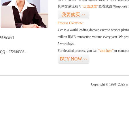
具体交易流程可
“点击这里”
查看或咨询support@
我要购买
>>
Process Overview:
4.cn is a world leading domain escrow service plat
million RMB transaction volume every year. We promi
联系我们
5 workdays.
For detailed process, you can
“visit here”
or contact
QQ：2726103981
BUY NOW
>>
Copyright © 1998 -2025 ww